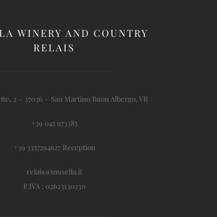
LA WINERY AND COUNTRY
RELAIS
tte, 2 – 37036 – San Martino Buon Albergo, VR
+39 045 973385
+39 3357294627 Reception
relais@musella.it
P.IVA : 02623130230