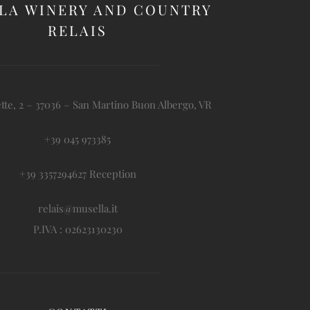
LA WINERY AND COUNTRY
RELAIS
tte, 2 – 37036 – San Martino Buon Albergo, VR
+39 045 973385
+39 3357294627 Reception
relais@musella.it
P.IVA : 02623130230