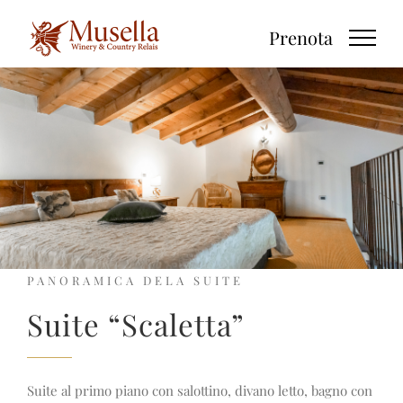
Salta
Prenota
al
contenuto
PANORAMICA DELA SUITE
Suite “Scaletta”
Suite al primo piano con salottino, divano letto, bagno con